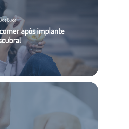
aúde Bucal
e comer após implante
scubra!