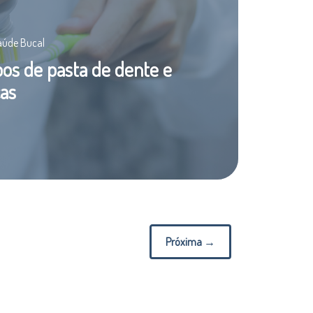
Saúde Bucal
pos de pasta de dente e
ças
Próxima →