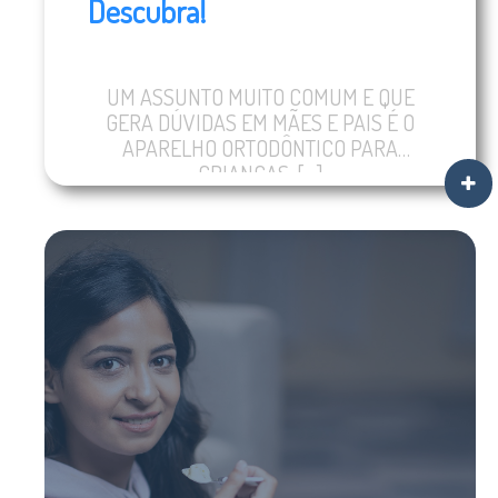
Descubra!
UM ASSUNTO MUITO COMUM E QUE
GERA DÚVIDAS EM MÃES E PAIS É O
APARELHO ORTODÔNTICO PARA
CRIANÇAS. […]