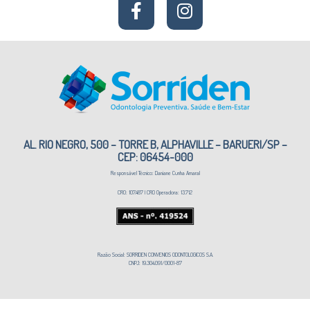
AL. RIO NEGRO, 500 – TORRE B, ALPHAVILLE – BARUERI/SP –
CEP: 06454-000
Responsável Técnico: Daniane Cunha Amaral
CRO: 107.487 | CRO Operadora: 13.712
Razão Social: SORRIDEN CONVENIOS ODONTOLOGICOS S.A.
CNPJ: 19.304.091/0001-87