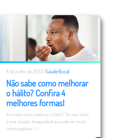
8 de junho de 2023 |
Saúde Bucal
Não sabe como melhorar
o hálito? Confira 4
melhores formas!
Você sabe como melhorar o hálito? Ter mau hálito
é uma situação desagradável que pode ser muito
constrangedora […]