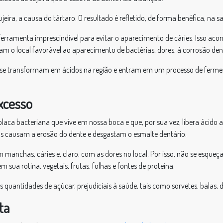
ujeira, a causa do tártaro. O resultado é refletido, de forma benéfica, na 
erramenta imprescindível para evitar o aparecimento de cáries. Isso ac
m o local favorável ao aparecimento de bactérias, dores, à corrosão dent
e se transformam em ácidos na região e entram em um processo de ferme
xcesso
placa bacteriana que vive em nossa boca e que, por sua vez, libera ácido 
tos causam a erosão do dente e desgastam o esmalte dentário.
anchas, cáries e, claro, com as dores no local. Por isso, não se esqueça
sua rotina, vegetais, frutas, folhas e fontes de proteína.
antidades de açúcar, prejudiciais à saúde, tais como sorvetes, balas, doces
ta