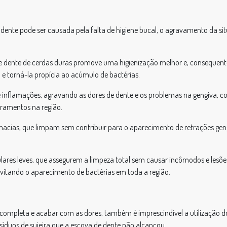
 dente pode ser causada pela falta de higiene bucal, o agravamento da 
e dente de cerdas duras promove uma higienização melhor e, consequente
e torná-la propícia ao acúmulo de bactérias.
 inflamações, agravando as dores de dente e os problemas na gengiva, com
gramentos na região.
acias, que limpam sem contribuir para o aparecimento de retrações gengi
ares leves, que assegurem a limpeza total sem causar incômodos e lesões
evitando o aparecimento de bactérias em toda a região.
 completa e acabar com as dores, também é imprescindível a utilização d
resíduos de sujeira que a escova de dente não alcançou.