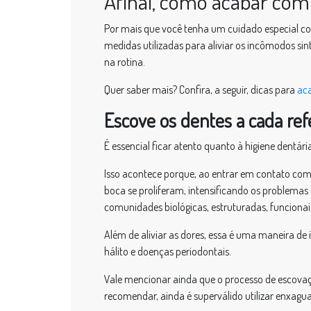
Afinal, como acabar com
Por mais que você tenha um cuidado especial c
medidas utilizadas para aliviar os incômodos si
na rotina.
Quer saber mais? Confira, a seguir, dicas para
aca
Escove os dentes a cada ref
É essencial ficar atento quanto à higiene dentári
Isso acontece porque, ao entrar em contato com o
boca se proliferam, intensificando os problemas
comunidades biológicas, estruturadas, funcionai
Além de aliviar as dores, essa é uma maneira d
hálito e doenças periodontais.
Vale mencionar ainda que o processo de escovação
recomendar, ainda é superválido utilizar enxaguan