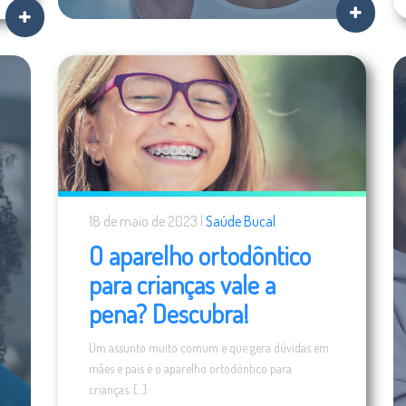
18 de maio de 2023 |
Saúde Bucal
O aparelho ortodôntico
para crianças vale a
pena? Descubra!
Um assunto muito comum e que gera dúvidas em
mães e pais é o aparelho ortodôntico para
crianças. […]