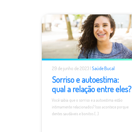
29 de junho de 2023 |
Saúde Bucal
Sorriso e autoestima:
qual a relação entre eles?
Você sabia que o sorriso e a autoestima estão
intimamente relacionados? Isso acontece porque
dentes saudáveis e bonitos […]