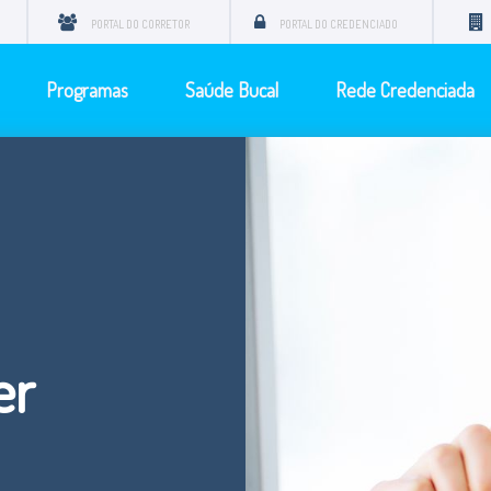
PORTAL DO CORRETOR
PORTAL DO CREDENCIADO
Programas
Saúde Bucal
Rede Credenciada
er