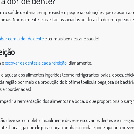
 a dor de dente?
om a saúde dentária, sempre existem pequenas situações que causam as 
ntomas. Normalmente, elas estão associadas ao dia a dia de uma pessoa e s
bar com a dor de dente
e ter mais bem-estar e saúde!
eição
a e
escovar os dentes a cada refeição
, diariamente.
 açúcar dos alimentos ingeridos (como refrigerantes, balas, doces, chicle
 da região por meio da produção do biofilme (película pegajosa de bactér
s e coordenadas).
e impedir a fermentação dos alimentos na boca, o que proporciona o surg
 deve ser completo. Inicialmente deve-se escovar os dentes e em seguida u
tes bucais, já que ele possui ação antibactericida e pode ajudar a preveni